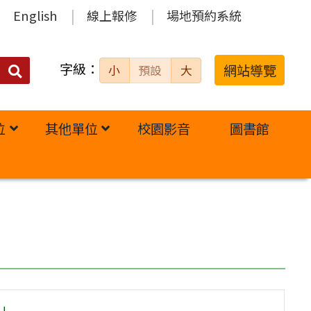
English
線上報修
場地預約系統
字級：
送出
網站導覽
小
預設
大
搜
尋：
位
其他單位
校園影音
圖書館
」