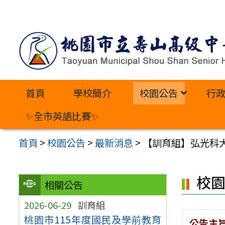
跳
至
主
要
內
首頁
學校簡介
校園公告
行
容
區
✨全市英語比賽✨
首頁
>
校園公告
>
最新消息
>
【訓育組】弘光科
校
相關公告
2026-06-29
訓育組
桃園市115年度國民及學前教育
公告主