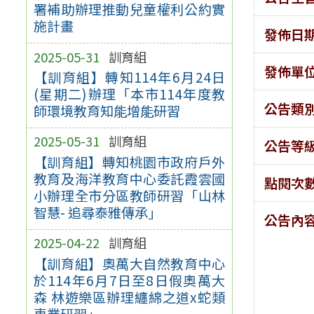
署補助辦理推動兒童權利公約實
施計畫
發佈日
2025-05-31
訓育組
發佈單
【訓育組】轉知114年6月24日
(星期二)辦理「本市114年度教
公告類
師環境教育知能增能研習
2025-05-31
訓育組
公告等
【訓育組】轉知桃園市政府戶外
教育及海洋教育中心委託霞雲國
點閱次
小辦理全市分區教師研習「山林
智慧- 追尋泰雅傳承」
公告內
2025-04-22
訓育組
【訓育組】奧萬大自然教育中心
於114年6月7日至8日假奧萬大
森 林遊樂區辦理纏綿之道x蛇類
專業研習」