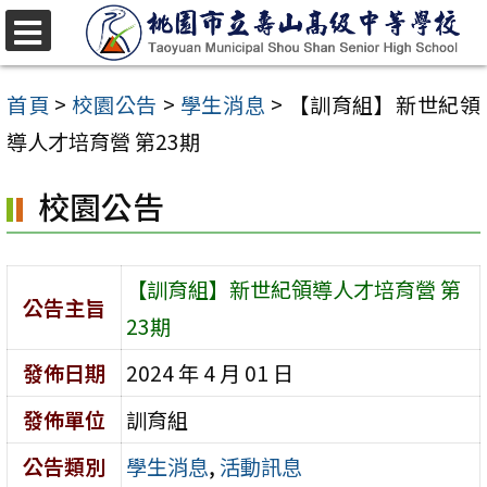
跳
至
選
單
主
首頁
>
校園公告
>
學生消息
>
【訓育組】新世紀領
要
導人才培育營 第23期
內
校園公告
容
區
【訓育組】新世紀領導人才培育營 第
公告主旨
23期
發佈日期
2024 年 4 月 01 日
發佈單位
訓育組
公告類別
學生消息
,
活動訊息