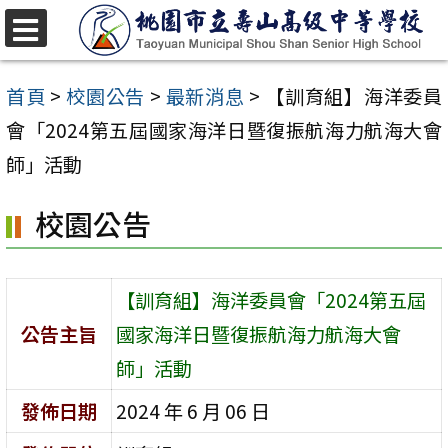
跳
至
選
單
主
首頁
>
校園公告
>
最新消息
>
【訓育組】海洋委員
要
會「2024第五屆國家海洋日暨復振航海力航海大會
內
師」活動
容
校園公告
區
【訓育組】海洋委員會「2024第五屆
公告主旨
國家海洋日暨復振航海力航海大會
師」活動
發佈日期
2024 年 6 月 06 日