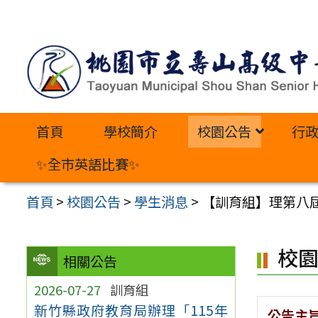
跳
至
主
要
內
首頁
學校簡介
校園公告
行
容
區
✨全市英語比賽✨
首頁
>
校園公告
>
學生消息
>
【訓育組】理第八
校
相關公告
2026-07-27
訓育組
新竹縣政府教育局辦理「115年
公告主