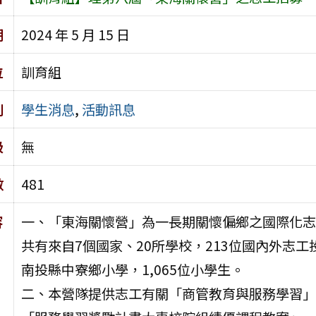
期
2024 年 5 月 15 日
位
訓育組
別
學生消息
,
活動訊息
級
無
數
481
容
一、「東海關懷營」為一長期關懷偏鄉之國際化志
共有來自7個國家、20所學校，213位國內外志
南投縣中寮鄉小學，1,065位小學生。
二、本營隊提供志工有關「商管教育與服務學習」