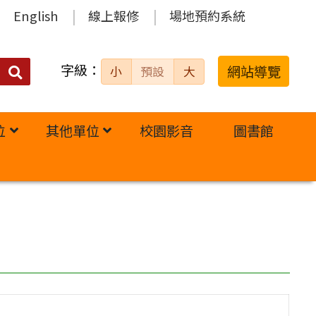
English
線上報修
場地預約系統
字級：
送出
網站導覽
小
預設
大
搜
尋：
位
其他單位
校園影音
圖書館