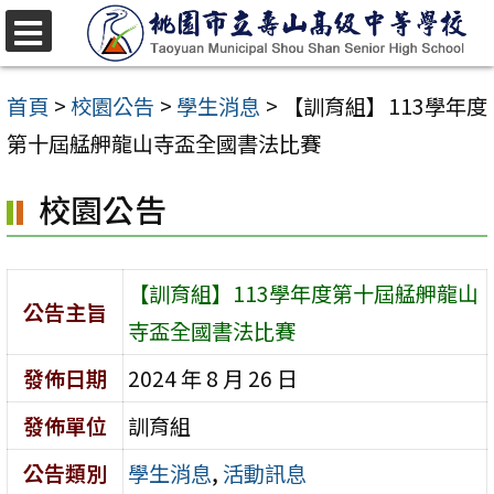
跳
至
選
單
主
首頁
>
校園公告
>
學生消息
>
【訓育組】113學年度
要
第十屆艋舺龍山寺盃全國書法比賽
內
校園公告
容
區
【訓育組】113學年度第十屆艋舺龍山
公告主旨
寺盃全國書法比賽
發佈日期
2024 年 8 月 26 日
發佈單位
訓育組
公告類別
學生消息
,
活動訊息