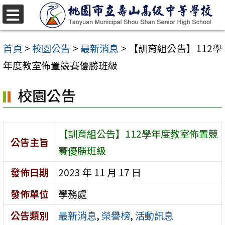
跳
至
選
單
主
首頁
>
校園公告
>
最新消息
>
【訓育組公告】112學
要
年度教室佈置競賽優勝班級
內
校園公告
容
區
【訓育組公告】112學年度教室佈置競
公告主旨
賽優勝班級
發佈日期
2023 年 11 月 17 日
發佈單位
學務處
公告類別
最新消息
,
榮譽榜
,
活動訊息