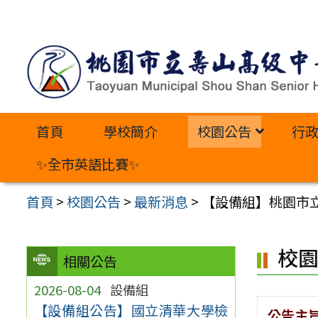
跳
至
主
要
內
首頁
學校簡介
校園公告
行
容
區
✨全市英語比賽✨
首頁
>
校園公告
>
最新消息
>
【設備組】桃園市立
校
相關公告
2026-08-04
設備組
【設備組公告】國立清華大學檢
公告主