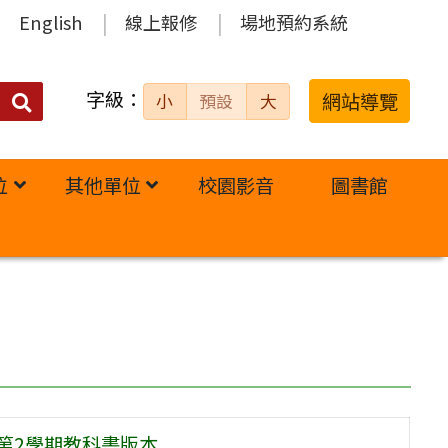
English
線上報修
場地預約系統
字級：
送出
網站導覽
小
預設
大
搜
尋：
位
其他單位
校園影音
圖書館
第2學期教科書版本