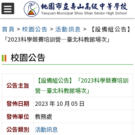
跳
至
選
單
主
首頁
>
校園公告
>
活動訊息
>
【設備組公告】
要
「2023科學競賽培訓營—臺北科教館場次」
內
校園公告
容
區
【設備組公告】「2023科學競賽培訓
公告主旨
營—臺北科教館場次」
發佈日期
2023 年 10 月 05 日
發佈單位
教務處
公告類別
活動訊息