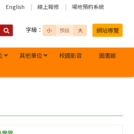
English
線上報修
場地預約系統
字級：
送出
網站導覽
小
預設
大
搜
尋：
位
其他單位
校園影音
圖書館
科學營