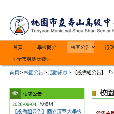
跳
至
主
要
內
首頁
學校簡介
校園公告
行
容
區
✨全市英語比賽✨
首頁
>
校園公告
>
活動訊息
>
【設備組公告】「2
校
相關公告
2026-08-04
設備組
【設備組公告】國立清華大學檢
公告主