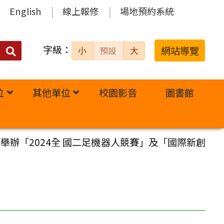
English
線上報修
場地預約系統
字級：
送出
網站導覽
小
預設
大
搜
尋：
位
其他單位
校園影音
圖書館
)舉辦「2024全 國二足機器人競賽」及「國際新創