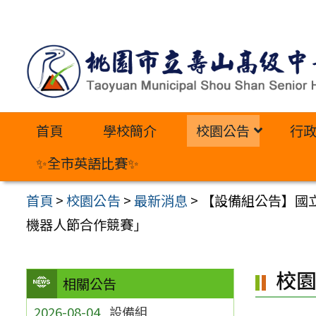
跳
至
主
要
內
首頁
學校簡介
校園公告
行
容
區
✨全市英語比賽✨
首頁
>
校園公告
>
最新消息
>
【設備組公告】國立
機器人節合作競賽」
校
相關公告
2026-08-04
設備組