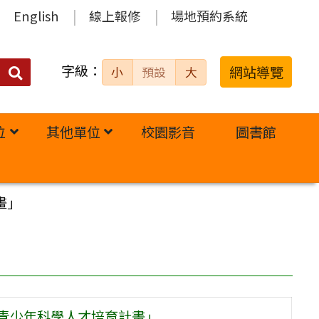
English
線上報修
場地預約系統
字級：
送出
網站導覽
小
預設
大
搜
尋：
位
其他單位
校園影音
圖書館
畫」
年青少年科學人才培育計畫」