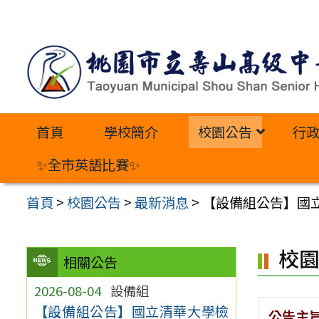
跳
至
主
要
內
首頁
學校簡介
校園公告
行
容
區
✨全市英語比賽✨
首頁
>
校園公告
>
最新消息
>
【設備組公告】國
校
相關公告
2026-08-04
設備組
【設備組公告】國立清華大學檢
公告主