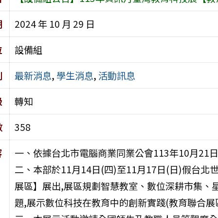
期
2024 年 10 月 29 日
位
設備組
別
最新消息
,
學生消息
,
活動訊息
級
轉知
數
358
容
一、依據台北市電腦商業同業公會113年10月21日電
二、本部於11月14日(四)至11月17日(日)假
展區】展出,展區規劃智慧教室、數位深耕市集、
題,展示數位科技在教育中的創新實踐(教育聯合展