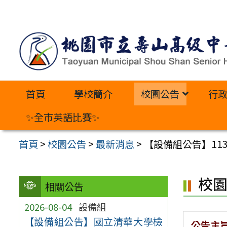
跳
至
主
要
內
首頁
學校簡介
校園公告
行
容
區
✨全市英語比賽✨
首頁
>
校園公告
>
最新消息
>
【設備組公告】11
校
相關公告
2026-08-04
設備組
【設備組公告】國立清華大學檢
公告主