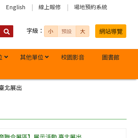
English
線上報修
場地預約系統
字級：
送出
網站導覽
小
預設
大
搜
尋：
位
其他單位
校園影音
圖書館
臺北展出
育聯合展區】展示活動 臺北展出