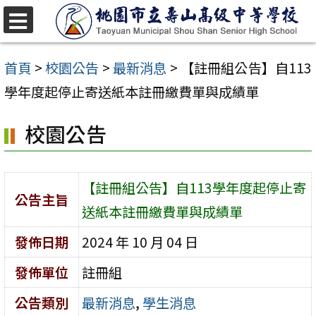
跳
至
選
單
主
首頁
>
校園公告
>
最新消息
>
【註冊組公告】自113
要
學年度起停止寄送紙本註冊繳費單與成績單
內
校園公告
容
區
【註冊組公告】自113學年度起停止寄
公告主旨
送紙本註冊繳費單與成績單
發佈日期
2024 年 10 月 04 日
發佈單位
註冊組
公告類別
最新消息
,
學生消息