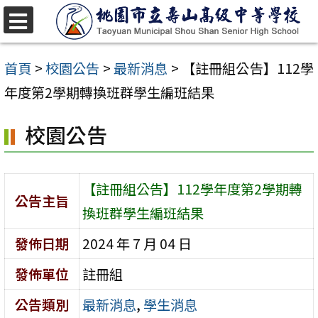
跳
至
選
單
主
首頁
>
校園公告
>
最新消息
>
【註冊組公告】112學
要
年度第2學期轉換班群學生編班結果
內
校園公告
容
區
【註冊組公告】112學年度第2學期轉
公告主旨
換班群學生編班結果
發佈日期
2024 年 7 月 04 日
發佈單位
註冊組
公告類別
最新消息
,
學生消息