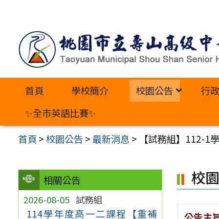
跳
至
主
要
內
首頁
學校簡介
校園公告
行
容
區
✨全市英語比賽✨
首頁
>
校園公告
>
最新消息
>
【試務組】112-
校
相關公告
2026-08-05
試務組
114學年度高一二課程【重補
公告主