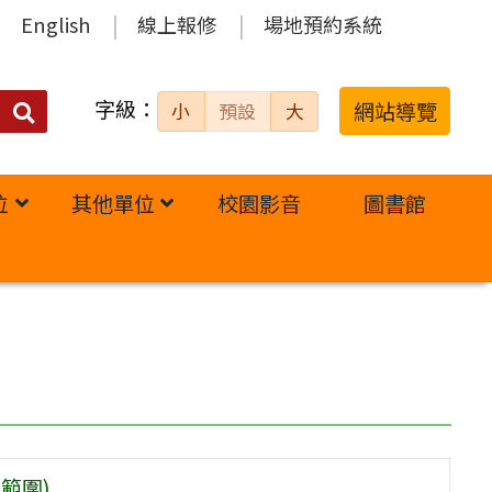
English
線上報修
場地預約系統
字級：
送出
網站導覽
小
預設
大
搜
尋：
位
其他單位
校園影音
圖書館
範圍)