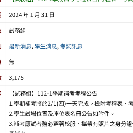
期
2024 年 1 月 31 日
位
試務組
別
最新消息
,
學生消息
,
考試訊息
級
無
數
3,175
容
【試務組】112-1學期補考考程公告
1.學期補考將於2/1(四)一天完成。檢附考程表
2.學生試場位置及座位表名冊公告如附件。
3.補考應試者務必穿著校服、攜帶有照片之身分