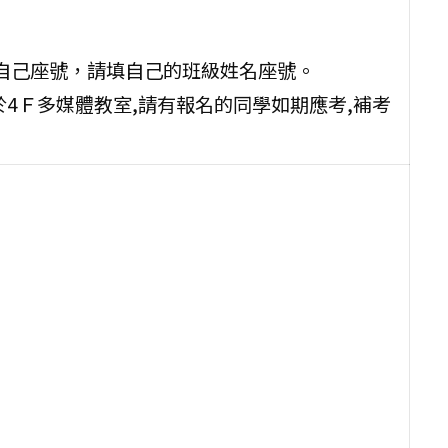
成自己座號，請填自己的班級姓名座號。
0位於4Ｆ多媒體教室,請有報名的同學如期應考,補考