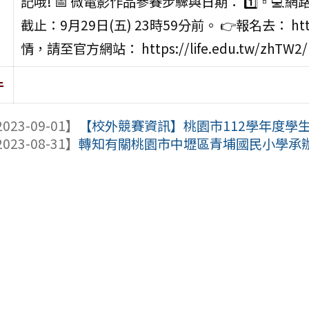
記哦! 📅 微電影作品參賽步驟與日期： 1️⃣▫️💻網路登
截止：9月29日(五) 23時59分前。 👉報名去： http://
情，請至官方網站： https://life.edu.tw/zhTW2/
件
023-09-01】
【校外競賽資訊】桃園市112學年度學
023-08-31】
轉知有關桃園市中壢區青埔國民小學承辦「2