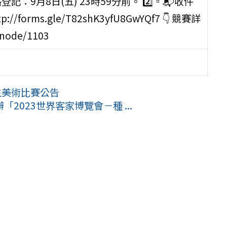
記：9月8日(五) 23時59分前。 2️⃣▫️📬️收件
forms.gle/T82shK3yfU8GwYQf7 👇 競賽詳
node/1103
生美術比賽公告
023世界客家博覽會－種 ...