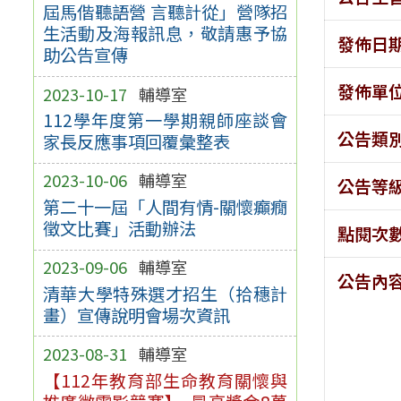
屆馬偕聽語營 言聽計從」營隊招
生活動及海報訊息，敬請惠予協
發佈日
助公告宣傳
發佈單
2023-10-17
輔導室
112學年度第一學期親師座談會
公告類
家長反應事項回覆彙整表
2023-10-06
輔導室
公告等
第二十一屆「人間有情-關懷癲癇
徵文比賽」活動辦法
點閱次
2023-09-06
輔導室
公告內
清華大學特殊選才招生（拾穗計
畫）宣傳說明會場次資訊
2023-08-31
輔導室
【112年教育部生命教育關懷與