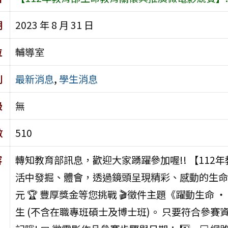
期
2023 年 8 月 31 日
位
輔導室
別
最新消息
,
學生消息
級
無
數
510
容
轉知教育部訊息，歡迎大家踴躍參加喔!! 【112
活中發掘、體會，透過鏡頭呈現精彩、感動的生命故事
元 🏆 豐厚獎金等您挑戰 🎬徵件主題《躍動生命 
生 (不含在職專班碩士及博士班)。 只要符合參賽