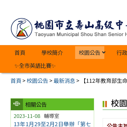
跳
至
主
要
內
首頁
學校簡介
校園公告
行
容
區
✨全市英語比賽✨
首頁
>
校園公告
>
最新消息
>
【112年教育部生命
校
相關公告
2023-11-08
輔導室
13年1月29至2月2日舉辦「第七
公告主