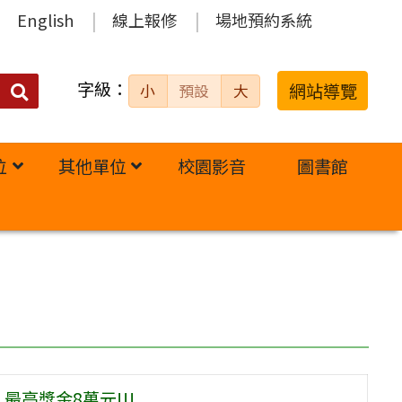
English
線上報修
場地預約系統
字級：
送出
網站導覽
小
預設
大
搜
尋：
位
其他單位
校園影音
圖書館
最高獎金8萬元!!!