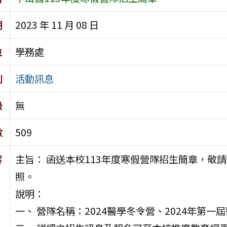
期
2023 年 11 月 08 日
位
學務處
別
活動訊息
級
無
數
509
容
主旨： 函送本校113年度寒假營隊招生簡章，敬
照。
說明：
一、 營隊名稱：2024醫學冬令營、2024年第