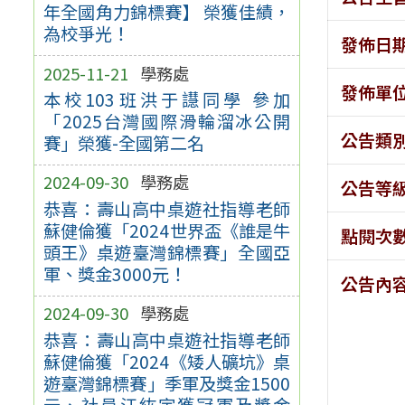
年全國角力錦標賽】 榮獲佳績，
為校爭光！
發佈日
2025-11-21
學務處
發佈單
本校103班洪于譿同學 參加
「2025台灣國際滑輪溜冰公開
公告類
賽」榮獲-全國第二名
2024-09-30
學務處
公告等
恭喜：壽山高中桌遊社指導老師
蘇健倫獲「2024世界盃《誰是牛
點閱次
頭王》桌遊臺灣錦標賽」全國亞
軍、獎金3000元！
公告內
2024-09-30
學務處
恭喜：壽山高中桌遊社指導老師
蘇健倫獲「2024《矮人礦坑》桌
遊臺灣錦標賽」季軍及獎金1500
元、社員江紘宇獲冠軍及獎金