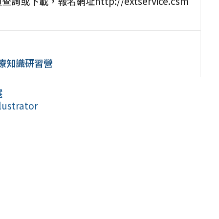
，報名網址http://extservice.csm
醫療知識研習營
選
strator