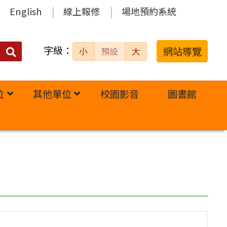
English
線上報修
場地預約系統
字級：
送出
網站導覽
小
預設
大
搜
尋：
位
其他單位
校園影音
圖書館