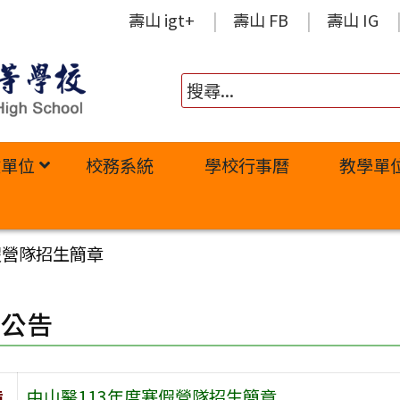
壽山 igt+
壽山 FB
壽山 IG
政單位
校務系統
學校行事曆
教學單
假營隊招生簡章
園公告
旨
中山醫113年度寒假營隊招生簡章