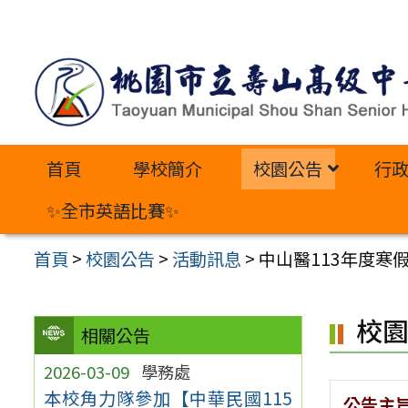
跳
至
主
要
內
首頁
學校簡介
校園公告
行
容
區
✨全市英語比賽✨
首頁
>
校園公告
>
活動訊息
>
中山醫113年度寒
校
相關公告
2026-03-09
學務處
本校角力隊參加【中華民國115
公告主