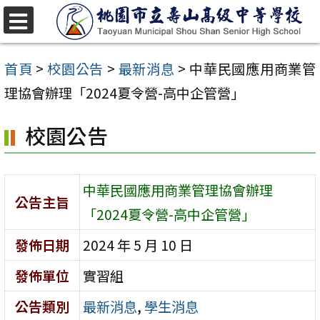
跳
至
選
單
主
首頁
>
校園公告
>
最新消息
>
中華民國應用商業管
要
理協會辦理「2024夏令營-高中企管營」
內
校園公告
容
區
中華民國應用商業管理協會辦理
公告主旨
「2024夏令營-高中企管營」
發佈日期
2024 年 5 月 10 日
發佈單位
實習組
公告類別
最新消息
,
學生消息