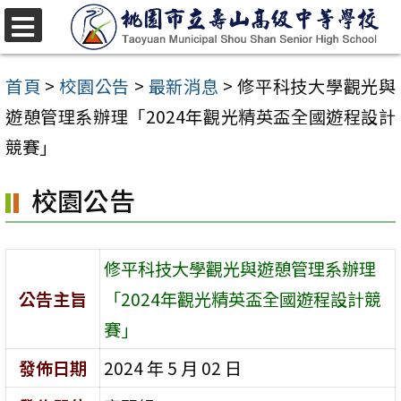
跳
至
選
單
主
首頁
>
校園公告
>
最新消息
>
修平科技大學觀光與
要
遊憩管理系辦理「2024年觀光精英盃全國遊程設計
內
競賽」
容
校園公告
區
修平科技大學觀光與遊憩管理系辦理
公告主旨
「2024年觀光精英盃全國遊程設計競
賽」
發佈日期
2024 年 5 月 02 日