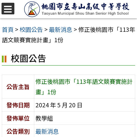
跳
至
選
單
主
首頁
>
校園公告
>
最新消息
>
修正後桃園市「113年
要
語文競賽實施計畫」1份
內
校園公告
容
區
修正後桃園市「113年語文競賽實施計
公告主旨
畫」1份
發佈日期
2024 年 5 月 20 日
發佈單位
教學組
公告類別
最新消息