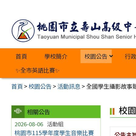
跳
至
主
要
內
首頁
學校簡介
校園公告
行
容
區
✨全市英語比賽✨
首頁
>
校園公告
>
活動訊息
>
全國學生攝影故事
校
相關公告
2026-08-06
活動組
桃園市115學年度學生音樂比賽
公告主