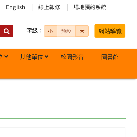
English
線上報修
場地預約系統
字級：
送出
網站導覽
小
預設
大
搜
尋：
位
其他單位
校園影音
圖書館