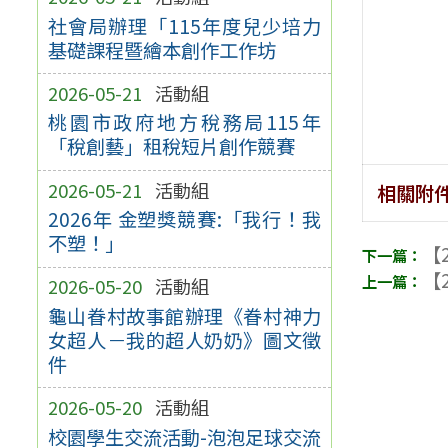
社會局辦理「115年度兒少培力
基礎課程暨繪本創作工作坊
2026-05-21
活動組
桃園市政府地方稅務局115年
「稅創藝」租稅短片創作競賽
2026-05-21
活動組
相關附
2026年 金塑獎競賽:「我行！我
不塑！」
【2
【2
2026-05-20
活動組
龜山眷村故事館辦理《眷村神力
女超人－我的超人奶奶》圖文徵
件
2026-05-20
活動組
校園學生交流活動-泡泡足球交流