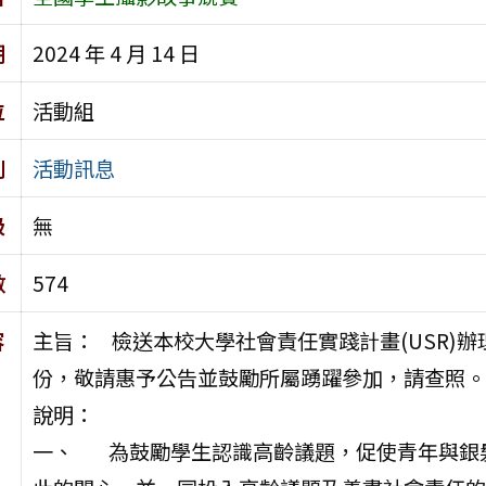
期
2024 年 4 月 14 日
位
活動組
別
活動訊息
級
無
數
574
容
主旨： 檢送本校大學社會責任實踐計畫(USR)
份，敬請惠予公告並鼓勵所屬踴躍參加，請查照。
說明：
一、 為鼓勵學生認識高齡議題，促使青年與銀髮世