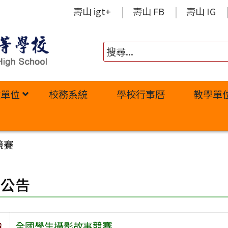
壽山 igt+
壽山 FB
壽山 IG
政單位
校務系統
學校行事曆
教學單
競賽
園公告
旨
全國學生攝影故事競賽