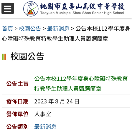
跳
至
選
單
主
首頁
>
校園公告
>
最新消息
>
公告本校112學年度身
要
心障礙特殊教育特教學生助理人員甄選簡章
內
校園公告
容
區
公告本校112學年度身心障礙特殊教育
公告主旨
特教學生助理人員甄選簡章
發佈日期
2023 年 8 月 24 日
發佈單位
人事室
公告類別
最新消息