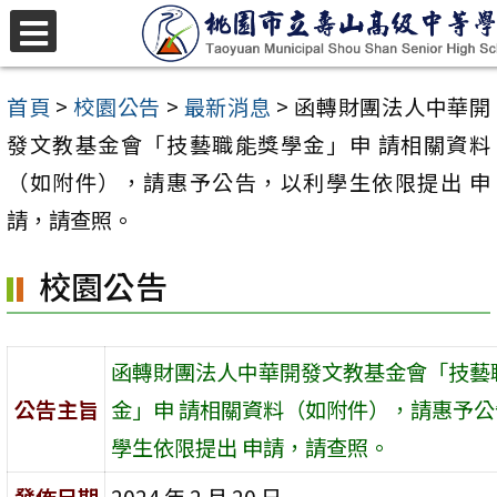
跳
至
選
單
主
首頁
>
校園公告
>
最新消息
>
函轉財團法人中華開
要
發文教基金會「技藝職能獎學金」申 請相關資料
內
（如附件），請惠予公告，以利學生依限提出 申
容
請，請查照。
區
校園公告
函轉財團法人中華開發文教基金會「技藝
公告主旨
金」申 請相關資料（如附件），請惠予
學生依限提出 申請，請查照。
發佈日期
2024 年 2 月 20 日