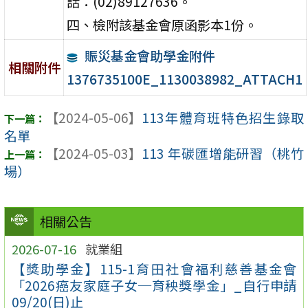
話：(02)89127636。
四、檢附該基金會原函影本1份。
賑災基金會助學金附件
相關附件
1376735100E_1130038982_ATTACH1
【2024-05-06】
113年體育班特色招生錄取
名單
【2024-05-03】
113 年碳匯增能研習（桃竹
場）
相關公告
2026-07-16
就業組
【獎助學金】115-1育田社會福利慈善基金會
「2026癌友家庭子女─育秧獎學金」_自行申請
09/20(日)止