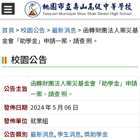
跳
至
選
單
主
首頁
>
校園公告
>
最新消息
>
函轉財團法人賑災基
要
金會「助學金」申請一案，請查 照。
內
校園公告
容
區
函轉財團法人賑災基金會「助學金」申請
公告主旨
一案，請查 照。
發佈日期
2024 年 5 月 06 日
發佈單位
就業組
公告類別
最新消息
,
學生消息
,
獎助學金