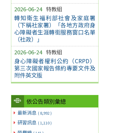
2026-06-24
特教組
轉知衛生福利部社會及家庭署
（下稱社家署）「各地方政府身
心障礙者生涯轉銜服務窗口名單
（社政）」
2026-06-24
特教組
身心障礙者權利公約（CRPD）
第三次國家報告條約專要文件及
附件英文版
依公告類別彙總
最新消息
( 8,992 )
研習訊息
( 1,110 )
榮譽榜
( 141 )