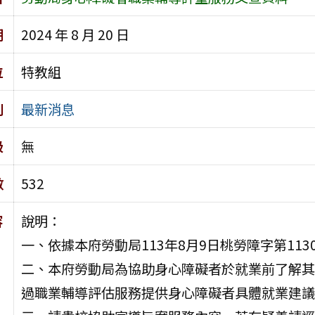
期
2024 年 8 月 20 日
位
特教組
別
最新消息
級
無
數
532
容
說明：
一、依據本府勞動局113年8月9日桃勞障字第1130
二、本府勞動局為協助身心障礙者於就業前了解其
過職業輔導評估服務提供身心障礙者具體就業建議