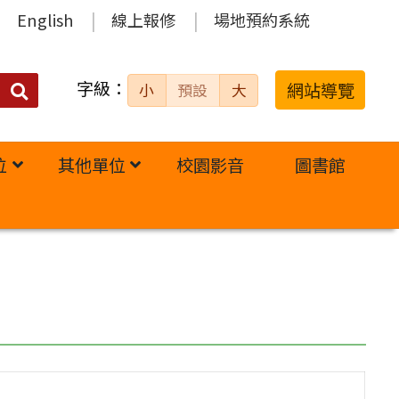
English
線上報修
場地預約系統
字級：
送出
網站導覽
小
預設
大
搜
尋：
位
其他單位
校園影音
圖書館