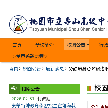
跳
至
主
要
內
首頁
學校簡介
校園公告
行
容
區
✨全市英語比賽✨
首頁
>
校園公告
>
最新消息
>
勞動局身心障礙者
校
相關公告
2026-07-31
特教組
東華特殊教育學習招生宣傳海報
公告主