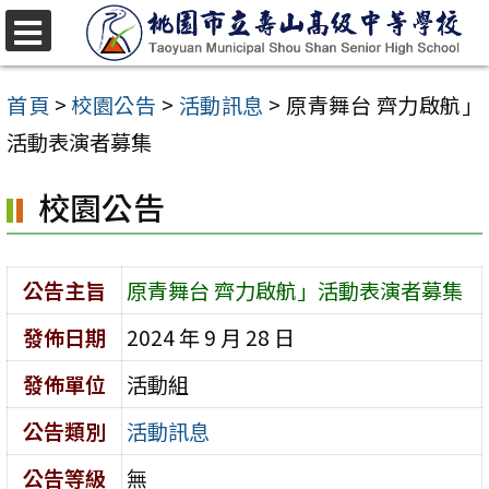
跳
至
選
單
主
首頁
>
校園公告
>
活動訊息
>
原青舞台 齊力啟航」
要
活動表演者募集
內
校園公告
容
區
公告主旨
原青舞台 齊力啟航」活動表演者募集
發佈日期
2024 年 9 月 28 日
發佈單位
活動組
公告類別
活動訊息
公告等級
無