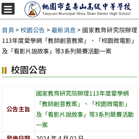
跳
至
選
單
主
首頁
>
校園公告
>
最新消息
>
國家教育研究院辦理
要
113年度愛學網「教師創意教案」、「校園微電影」
內
及「看影片說故事」等3系列競賽活動一案
容
校園公告
區
國家教育研究院辦理113年度愛學網
「教師創意教案」、「校園微電影」
公告主旨
及「看影片說故事」等3系列競賽活動
一案
發佈日期
2024 年 4 月 02 日