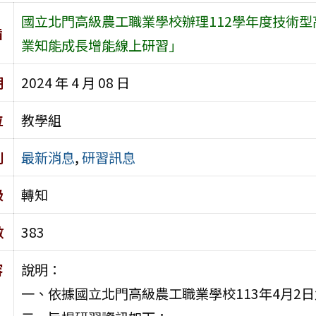
國立北門高級農工職業學校辦理112學年度技術型
旨
業知能成長增能線上研習」
期
2024 年 4 月 08 日
位
教學組
別
最新消息
,
研習訊息
級
轉知
數
383
容
說明：
一、依據國立北門高級農工職業學校113年4月2日北