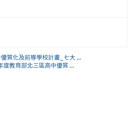
質化及前導學校計畫_七大 ...
年度教育部北三區高中優質 ...