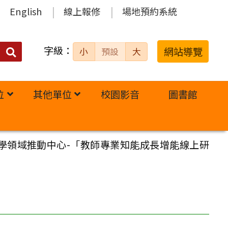
English
線上報修
場地預約系統
字級：
送出
網站導覽
小
預設
大
搜
尋：
位
其他單位
校園影音
圖書館
學領域推動中心-「教師專業知能成長增能線上研