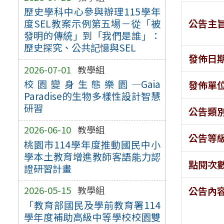
歷史學科中心參與辦理115學年
公告主
度SEL教案示例第五場－從「被
發明的傳統」到「我們是誰」：
歷史探究、公共記憶與SEL
發佈日
2026-07-01
教學組
校園變身生態樂園—Gaia
發佈單
Paradise的生物多樣性設計智慧
研習
公告類
2026-06-10
教學組
公告等
桃園市114學年度推動國民中小
學本土教育增進教師客語能力認
點閱次
證研習計畫
2026-05-15
教學組
公告內
「教育部國民及學前教育署114
學年度補助高級中等學校校園雙