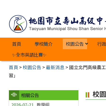
跳
至
主
要
內
首頁
學校簡介
校園公告
行
容
區
✨全市英語比賽✨
首頁
>
校園公告
>
最新消息
>
國立北門高級農工
習」
校
相關公告
2026-07-21
教學組