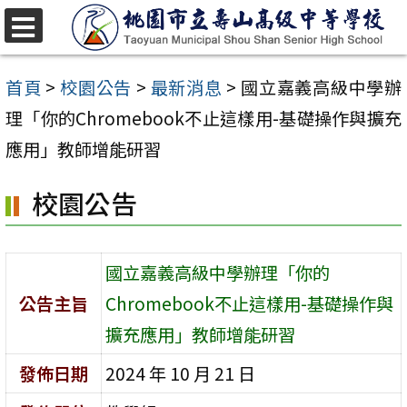
跳
至
選
單
主
首頁
>
校園公告
>
最新消息
>
國立嘉義高級中學辦
要
理「你的Chromebook不止這樣用-基礎操作與擴充
內
應用」教師增能研習
容
校園公告
區
國立嘉義高級中學辦理「你的
公告主旨
Chromebook不止這樣用-基礎操作與
擴充應用」教師增能研習
發佈日期
2024 年 10 月 21 日