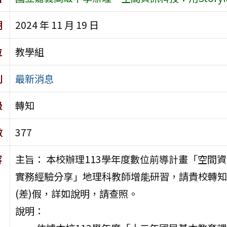
期
2024 年 11 月 19 日
位
教學組
別
最新消息
級
轉知
數
377
容
主旨： 本校辦理113學年度數位前導計畫「空間資訊
實務經驗分享」地理科教師增能研習，請貴校轉知
(差)假，詳如說明，請查照。
說明：