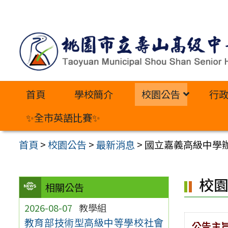
跳
至
主
要
內
首頁
學校簡介
校園公告
行
容
區
✨全市英語比賽✨
首頁
>
校園公告
>
最新消息
>
國立嘉義高級中學辦
校
相關公告
2026-08-07
教學組
教育部技術型高級中等學校社會
公告主