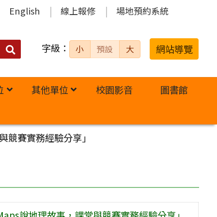
English
線上報修
場地預約系統
字級：
送出
網站導覽
小
預設
大
搜
尋：
位
其他單位
校園影音
圖書館
堂與競賽實務經驗分享」
Maps說地理故事，課堂與競賽實務經驗分享」