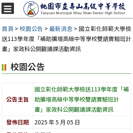
跳
至
選
單
主
首頁
>
校園公告
>
最新消息
>
國立彰化師範大學檢
要
送113學年度「補助擴增高級中等學校雙語實驗班計
內
畫」家政科公開觀議課活動資訊
容
校園公告
區
國立彰化師範大學檢送113學年度「補
公告主旨
助擴增高級中等學校雙語實驗班計
畫」家政科公開觀議課活動資訊
發佈日期
2025 年 5 月 05 日