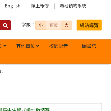
English
線上報修
場地預約系統
字級：
送出
網站導覽
小
預設
大
搜
尋：
位
其他單位
校園影音
圖書館
賽」
暑期高中生程式設計邀請賽」