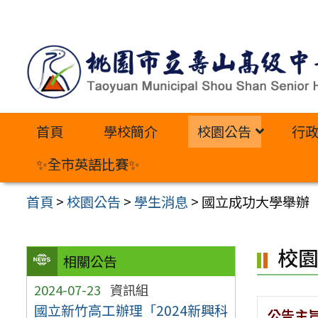
跳
至
主
要
內
首頁
學校簡介
校園公告
行
容
區
✨全市英語比賽✨
首頁
>
校園公告
>
學生消息
>
國立成功大學舉辦「
校
相關公告
2024-07-23
資訊組
國立新竹高工辦理「2024新興科
公告主