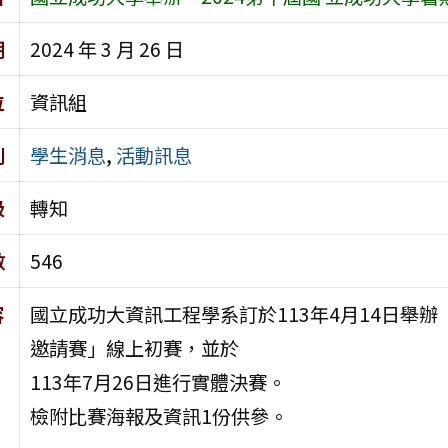
期
2024 年 3 月 26 日
位
資訊組
別
學生消息
,
活動訊息
級
轉知
數
546
容
國立成功大資訊工程學系訂於113年4月14日舉辦
邀請賽」線上初賽，並於
113年7月26日進行實體決賽。
檢附比賽海報及資訊1份供參。