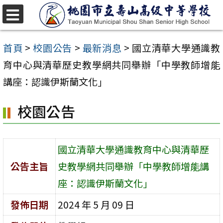
跳
至
選
單
主
首頁
>
校園公告
>
最新消息
>
國立清華大學通識教
要
育中心與清華歷史教學網共同舉辦「中學教師增能
內
講座：認識伊斯蘭文化」
容
校園公告
區
國立清華大學通識教育中心與清華歷
公告主旨
史教學網共同舉辦「中學教師增能講
座：認識伊斯蘭文化」
發佈日期
2024 年 5 月 09 日