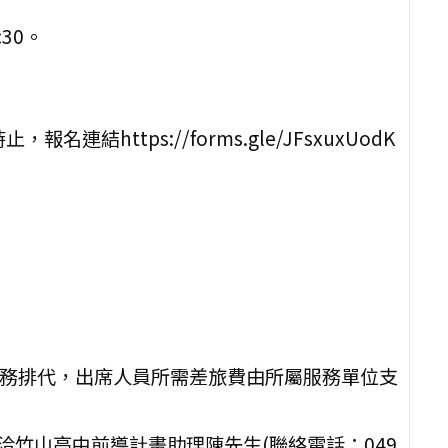
。
:30。
名連結https://forms.gle/JFsxuxUodK
。
課務排代，出席人員所需差旅費由所屬服務單位支
洽竹山高中前導計畫助理陳先生(聯絡電話：049