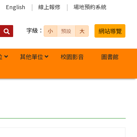
English
線上報修
場地預約系統
字級：
送出
網站導覽
小
預設
大
搜
尋：
位
其他單位
校園影音
圖書館