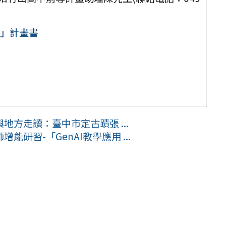
 」計畫書
方走讀：臺中市定古蹟張 ...
研習-「GenAI教學應用 ...