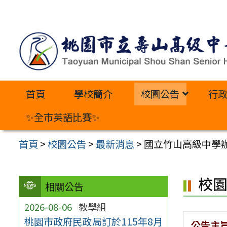
跳
至
主
要
內
首頁
學校簡介
校園公告
行
容
區
✨全市英語比賽✨
首頁
>
校園公告
>
最新消息
>
國立竹山高級中學
校
相關公告
2026-08-06
教學組
桃園市政府民政局訂於115年8月
公告主