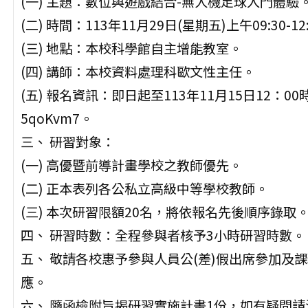
(一) 主題：數位與遊戲結合-無人機足球入門體驗
(二) 時間：113年11月29日(星期五)上午09:30-12
(三) 地點：本校科學館自主增能教室。
(四) 講師：本校資料處理科歐文性主任。
(五) 報名資訊：即日起至113年11月15日12：00時止，報
5qoKvm7。
三、 研習對象：
(一) 高優暨前導計畫學校之教師優先。
(二) 正本表列各公私立高級中等學校教師。
(三) 本次研習限額20名，將依報名先後順序錄取
四、 研習時數：全程參與者核予3小時研習時數。
五、 敬請各校惠予參與人員公(差)假出席參加及
應。
六、 隨函檢附旨揭研習實施計畫1份，如有疑問請