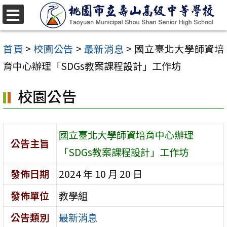
跳
至
選
單
主
首頁
>
校園公告
>
最新消息
>
國立臺北大學師資培
要
育中心辦理「SDGs教案課程設計」工作坊
內
校園公告
容
區
國立臺北大學師資培育中心辦理
公告主旨
「SDGs教案課程設計」工作坊
發佈日期
2024 年 10 月 20 日
發佈單位
教學組
公告類別
最新消息