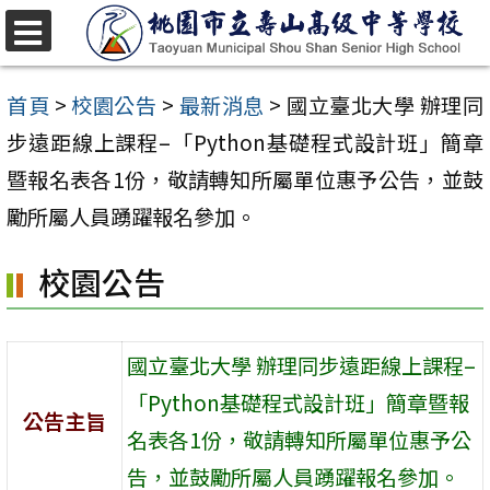
跳
至
選
單
主
首頁
>
校園公告
>
最新消息
>
國立臺北大學 辦理同
要
步遠距線上課程–「Python基礎程式設計班」簡章
內
暨報名表各1份，敬請轉知所屬單位惠予公告，並鼓
容
勵所屬人員踴躍報名參加。
區
校園公告
國立臺北大學 辦理同步遠距線上課程–
「Python基礎程式設計班」簡章暨報
公告主旨
名表各1份，敬請轉知所屬單位惠予公
告，並鼓勵所屬人員踴躍報名參加。