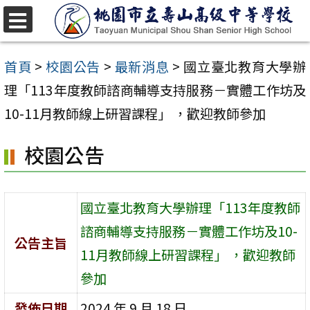
跳
至
選
單
主
首頁
>
校園公告
>
最新消息
>
國立臺北教育大學辦
要
理「113年度教師諮商輔導支持服務－實體工作坊及
內
10-11月教師線上研習課程」 ，歡迎教師參加
容
校園公告
區
國立臺北教育大學辦理「113年度教師
諮商輔導支持服務－實體工作坊及10-
公告主旨
11月教師線上研習課程」 ，歡迎教師
參加
發佈日期
2024 年 9 月 18 日