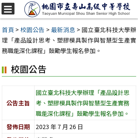
跳
至
選
單
主
首頁
>
校園公告
>
最新消息
>
國立臺北科技大學辦
要
理「產品設計思考、塑膠模具製作與智慧型生產實
內
務職能深化課程」鼓勵學生報名參加。
容
校園公告
區
國立臺北科技大學辦理「產品設計思
公告主旨
考、塑膠模具製作與智慧型生產實務
職能深化課程」鼓勵學生報名參加。
發佈日期
2023 年 7 月 26 日