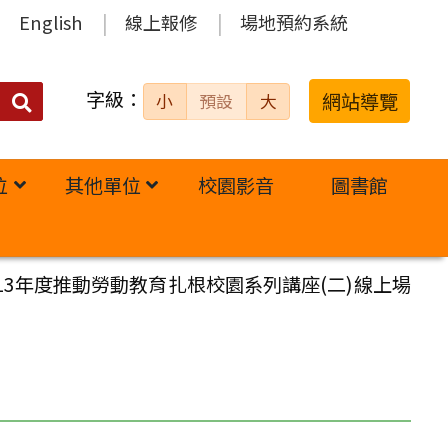
English
線上報修
場地預約系統
字級：
送出
網站導覽
小
預設
大
搜
尋：
位
其他單位
校園影音
圖書館
3年度推動勞動教育扎根校園系列講座(二)線上場