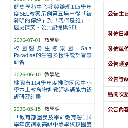
歷史學科中心參與辦理115學年
公告主
度SEL教案示例第五場－從「被
發明的傳統」到「我們是誰」：
歷史探究、公共記憶與SEL
發佈日
2026-07-01
教學組
校園變身生態樂園—Gaia
發佈單
Paradise的生物多樣性設計智慧
研習
公告類
2026-06-10
教學組
公告等
桃園市114學年度推動國民中小
學本土教育增進教師客語能力認
點閱次
證研習計畫
2026-05-15
教學組
公告內
「教育部國民及學前教育署114
學年度補助高級中等學校校園雙