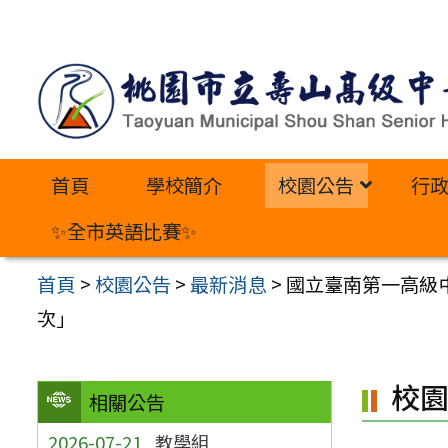
跳
至
主
要
內
首頁
學校簡介
校園公告
行
容
區
✨全市英語比賽✨
首頁
>
校園公告
>
最新消息
>
國立臺南第一高級
次」
校
相關公告
2026-07-21
教學組