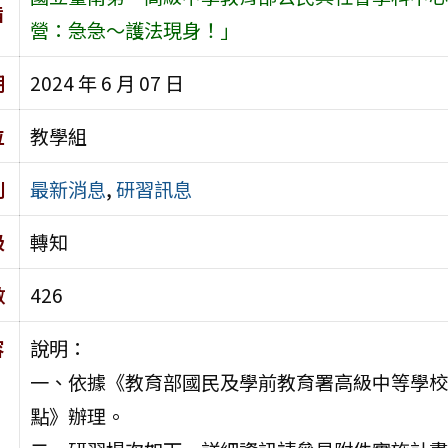
旨
營：急急～護法現身！」
期
2024 年 6 月 07 日
位
教學組
別
最新消息
,
研習訊息
級
轉知
數
426
容
說明：
一、依據《教育部國民及學前教育署高級中等學校
點》辦理。