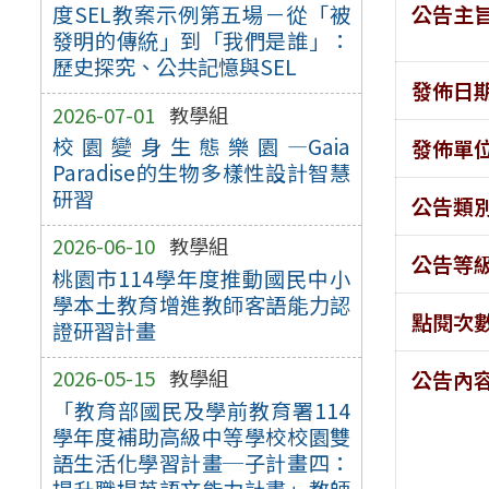
公告主
度SEL教案示例第五場－從「被
發明的傳統」到「我們是誰」：
歷史探究、公共記憶與SEL
發佈日
2026-07-01
教學組
校園變身生態樂園—Gaia
發佈單
Paradise的生物多樣性設計智慧
研習
公告類
2026-06-10
教學組
公告等
桃園市114學年度推動國民中小
學本土教育增進教師客語能力認
點閱次
證研習計畫
2026-05-15
教學組
公告內
「教育部國民及學前教育署114
學年度補助高級中等學校校園雙
語生活化學習計畫─子計畫四：
提升職場英語文能力計畫」教師