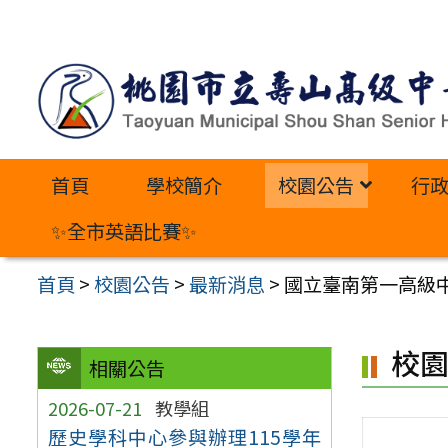
跳
至
主
要
內
首頁
學校簡介
校園公告
行
容
區
✨全市英語比賽✨
首頁
>
校園公告
>
最新消息
>
國立臺南第一高級
校
相關公告
2026-07-21
教學組
歷史學科中心參與辦理115學年