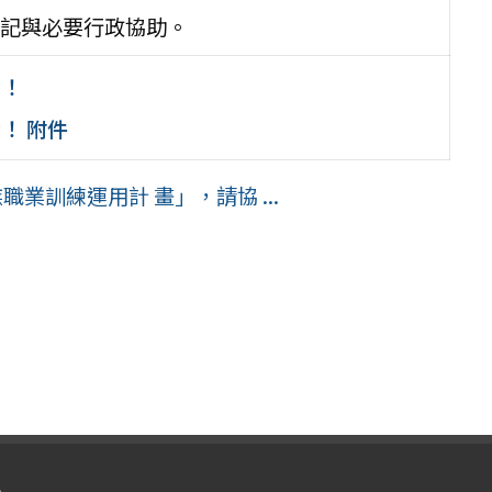
記與必要行政協助。
身！
！ 附件
業訓練運用計 畫」，請協 ...
入