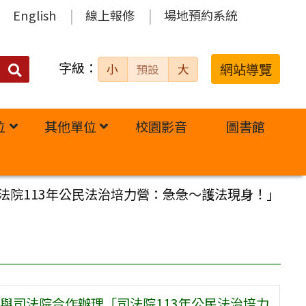
English
線上報修
場地預約系統
字級：
送出
網站導覽
小
預設
大
搜
尋：
位
其他單位
校園影音
圖書館
法院113年公民法治培力營：急急～護法現身！」
與司法院合作辦理「司法院113年公民法治培力