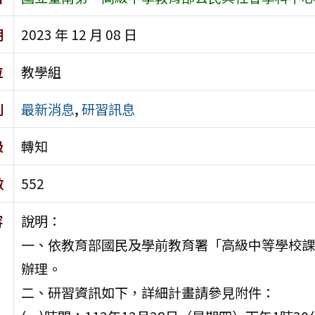
期
2023 年 12 月 08 日
位
教學組
別
最新消息
,
研習訊息
級
轉知
數
552
容
說明：
一、依教育部國民及學前教育署「高級中等學校課
辦理。
二、研習資訊如下，詳細計畫請參見附件：