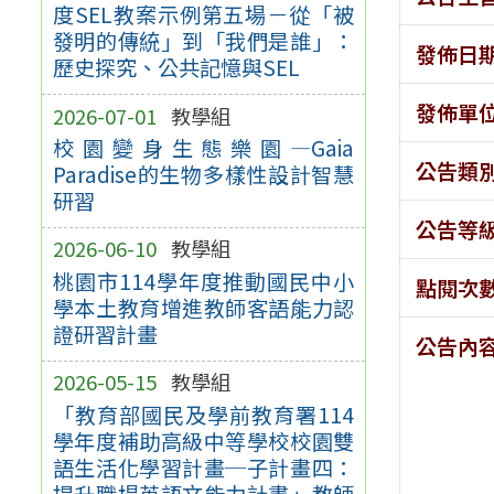
度SEL教案示例第五場－從「被
發明的傳統」到「我們是誰」：
發佈日
歷史探究、公共記憶與SEL
發佈單
2026-07-01
教學組
校園變身生態樂園—Gaia
公告類
Paradise的生物多樣性設計智慧
研習
公告等
2026-06-10
教學組
桃園市114學年度推動國民中小
點閱次
學本土教育增進教師客語能力認
證研習計畫
公告內
2026-05-15
教學組
「教育部國民及學前教育署114
學年度補助高級中等學校校園雙
語生活化學習計畫─子計畫四：
提升職場英語文能力計畫」教師