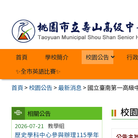
跳
至
主
要
內
首頁
學校簡介
校園公告
行
容
區
✨全市英語比賽✨
首頁
>
校園公告
>
最新消息
>
國立臺南第一高級
校
相關公告
2026-07-21
教學組
歷史學科中心參與辦理115學年
公告主