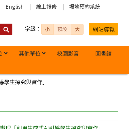
English
線上報修
場地預約系統
字級：
送出
網站導覽
小
預設
大
搜
尋：
位
其他單位
校園影音
圖書館
導學生探究與實作」
辦理「利用生成式AI引導學生探究與實作」