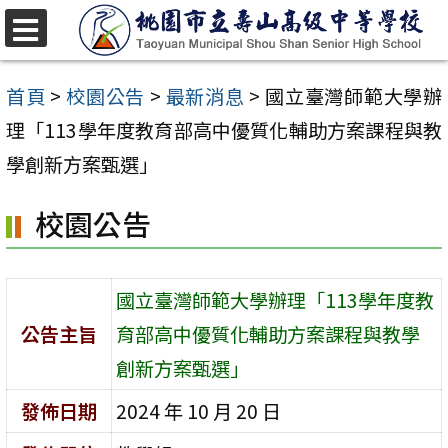
跳
至
選
單
主
首頁
>
校園公告
>
最新消息
>
國立臺灣師範大學辦
要
理「113學年度教育部高中優質化輔助方案課程與教
內
學創新方案甄選」
容
校園公告
區
國立臺灣師範大學辦理「113學年度教
公告主旨
育部高中優質化輔助方案課程與教學
創新方案甄選」
發佈日期
2024 年 10 月 20 日