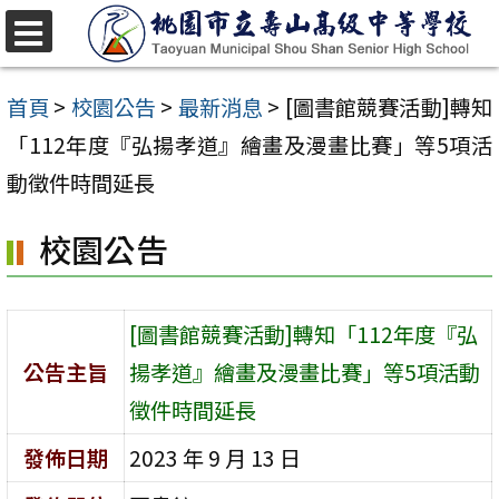
跳
至
選
單
主
首頁
>
校園公告
>
最新消息
>
[圖書館競賽活動]轉知
要
「112年度『弘揚孝道』繪畫及漫畫比賽」等5項活
內
動徵件時間延長
容
校園公告
區
[圖書館競賽活動]轉知「112年度『弘
公告主旨
揚孝道』繪畫及漫畫比賽」等5項活動
徵件時間延長
發佈日期
2023 年 9 月 13 日