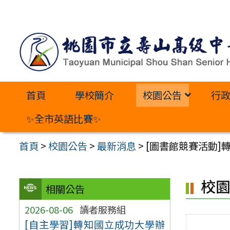
跳
至
主
要
內
首頁
學校簡介
校園公告
行
容
區
✨全市英語比賽✨
首頁
>
校園公告
>
最新消息
>
[圖書館競賽活動
校
相關公告
2026-08-06
讀者服務組
[自主學習]轉知國立成功大學辦