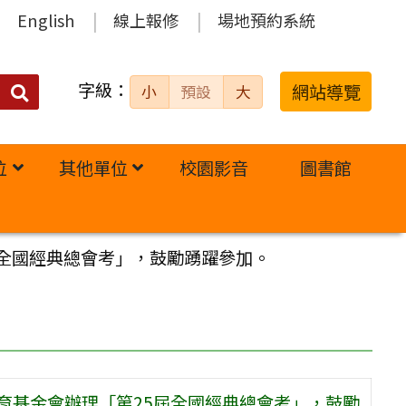
English
線上報修
場地預約系統
字級：
送出
網站導覽
小
預設
大
搜
尋：
位
其他單位
校園影音
圖書館
屆全國經典總會考」，鼓勵踴躍參加。
育基金會辦理「第25屆全國經典總會考」，鼓勵