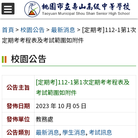
跳
至
選
單
主
首頁
>
校園公告
>
最新消息
>
[定期考]112-1第1次
要
定期考考程表及考試範圍如附件
內
校園公告
容
區
[定期考]112-1第1次定期考考程表及
公告主旨
考試範圍如附件
發佈日期
2023 年 10 月 05 日
發佈單位
教務處
公告類別
最新消息
,
學生消息
,
考試訊息