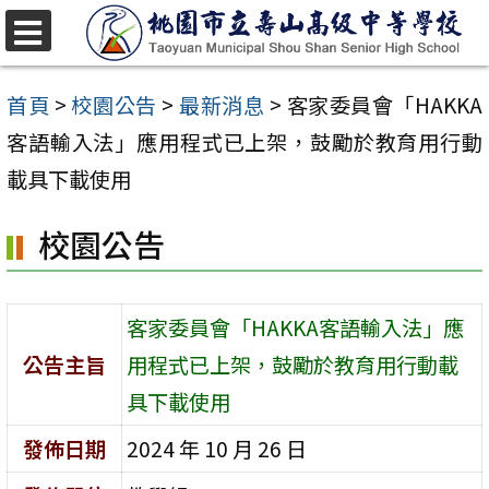
跳
至
選
單
主
首頁
>
校園公告
>
最新消息
>
客家委員會「HAKKA
要
客語輸入法」應用程式已上架，鼓勵於教育用行動
內
載具下載使用
容
校園公告
區
客家委員會「HAKKA客語輸入法」應
公告主旨
用程式已上架，鼓勵於教育用行動載
具下載使用
發佈日期
2024 年 10 月 26 日