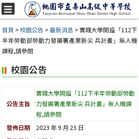
跳
至
選
單
主
首頁
>
校園公告
>
最新消息
>
實踐大學開設「112下
要
半年勞動部勞動力發展署產業新尖 兵計畫」無人機
內
課程,請參閱
容
校園公告
區
實踐大學開設「112下半年勞動部勞動
公告主旨
力發展署產業新尖 兵計畫」無人機課
程,請參閱
發佈日期
2023 年 9 月 23 日