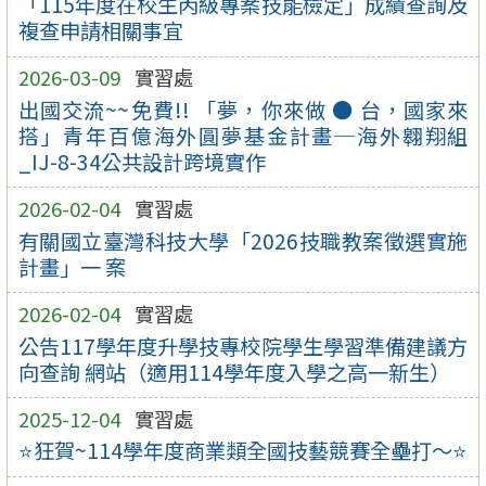
「115年度在校生丙級專案技能檢定」成績查詢及
複查申請相關事宜
2026-03-09
實習處
出國交流~~免費!! 「夢，你來做 ● 台，國家來
搭」青年百億海外圓夢基金計畫─海外翱翔組
_IJ-8-34公共設計跨境實作
2026-02-04
實習處
有關國立臺灣科技大學「2026技職教案徵選實施
計畫」一 案
2026-02-04
實習處
公告117學年度升學技專校院學生學習準備建議方
向查詢 網站（適用114學年度入學之高一新生）
2025-12-04
實習處
⭐狂賀~114學年度商業類全國技藝競賽全壘打～⭐