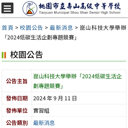
跳
至
選
單
主
首頁
>
校園公告
>
最新消息
>
崑山科技大學舉辦
要
「2024低碳生活企劃專題競賽」
內
校園公告
容
區
崑山科技大學舉辦「2024低碳生活企
公告主旨
劃專題競賽」
發佈日期
2024 年 9 月 11 日
發佈單位
實習組
公告類別
最新消息