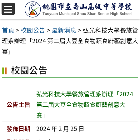
跳
至
選
單
主
首頁
>
校園公告
>
最新消息
>
弘光科技大學餐旅管
要
理系辦理「2024 第二屆大豆全食物蔬食廚藝創意大
內
賽」
容
校園公告
區
弘光科技大學餐旅管理系辦理「2024
公告主旨
第二屆大豆全食物蔬食廚藝創意大
賽」
發佈日期
2024 年 2 月 25 日