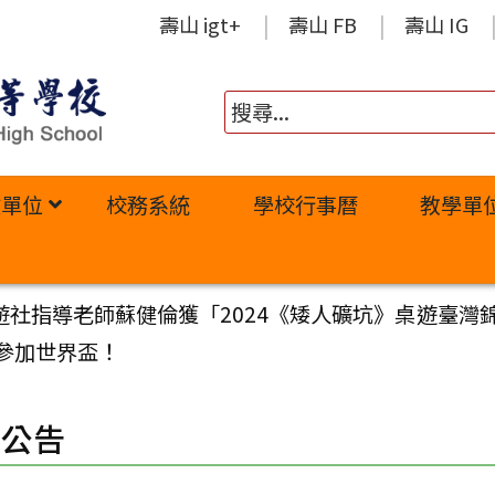
壽山 igt+
壽山 FB
壽山 IG
政單位
校務系統
學校行事曆
教學單
社指導老師蘇健倫獲「2024《矮人礦坑》桌遊臺灣錦
國參加世界盃！
園公告