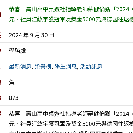
恭喜：壽山高中桌遊社指導老師蘇健倫獲「2024
旨
元、社員江紘宇獲冠軍及獎金5000元與德國往
期
2024 年 9 月 30 日
位
學務處
別
最新消息
,
榮譽榜
,
學生消息
,
活動訊息
級
賀
數
873
容
恭喜：壽山高中桌遊社指導老師蘇健倫獲「2024
元、社員江紘宇獲冠軍及獎金5000元與德國往