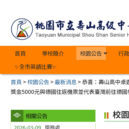
跳
至
主
要
內
首頁
學校簡介
校園公告
行
容
區
✨全市英語比賽✨
首頁
>
校園公告
>
最新消息
>
恭喜：壽山高中桌遊
獎金5000元與德國往返機票並代表臺灣前往德
校
相關公告
2026-03-09
學務處