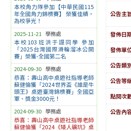
本校角力隊參加【中華民國115
公告主
年全國角力錦標賽】 榮獲佳績，
為校爭光！
2025-11-21
學務處
發佈日
本校103班洪于譿同學 參加
「2025台灣國際滑輪溜冰公開
發佈單
賽」榮獲-全國第二名
公告類
2024-09-30
學務處
恭喜：壽山高中桌遊社指導老師
公告等
蘇健倫獲「2024世界盃《誰是牛
頭王》桌遊臺灣錦標賽」全國亞
點閱次
軍、獎金3000元！
2024-09-30
學務處
公告內
恭喜：壽山高中桌遊社指導老師
蘇健倫獲「2024《矮人礦坑》桌