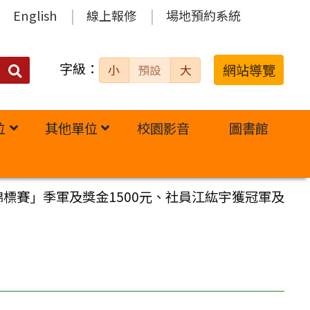
English
線上報修
場地預約系統
字級：
送出
網站導覽
小
預設
大
搜
尋：
位
其他單位
校園影音
圖書館
標賽」季軍及獎金1500元、社員江紘宇獲冠軍及